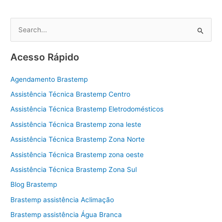
P
e
s
Acesso Rápido
q
u
Agendamento Brastemp
i
Assistência Técnica Brastemp Centro
s
Assistência Técnica Brastemp Eletrodomésticos
a
Assistência Técnica Brastemp zona leste
r
Assistência Técnica Brastemp Zona Norte
p
Assistência Técnica Brastemp zona oeste
o
Assistência Técnica Brastemp Zona Sul
r
:
Blog Brastemp
Brastemp assistência Aclimação
Brastemp assistência Água Branca