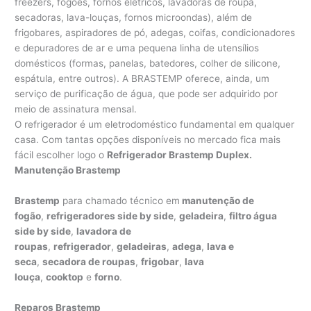
freezers, fogões, fornos elétricos, lavadoras de roupa,
secadoras, lava-louças, fornos microondas), além de
frigobares, aspiradores de pó, adegas, coifas, condicionadores
e depuradores de ar e uma pequena linha de utensílios
domésticos (formas, panelas, batedores, colher de silicone,
espátula, entre outros). A BRASTEMP oferece, ainda, um
serviço de purificação de água, que pode ser adquirido por
meio de assinatura mensal.
O refrigerador é um eletrodoméstico fundamental em qualquer
casa. Com tantas opções disponíveis no mercado fica mais
fácil escolher logo o
Refrigerador Brastemp Duplex.
Manutenção Brastemp
Brastemp
para chamado técnico em
manutenção de
fogão
,
refrigeradores side by side
,
geladeira
,
filtro água
side by side
,
lavadora de
roupas
,
refrigerador
,
geladeiras
,
adega
,
lava e
seca
,
secadora de roupas
,
frigobar
,
lava
louça
,
cooktop
e
forno
.
Reparos Brastemp