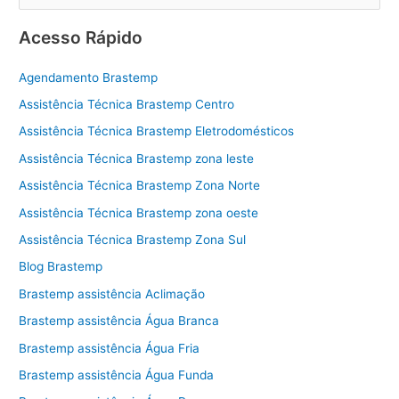
e
s
Acesso Rápido
q
u
Agendamento Brastemp
i
Assistência Técnica Brastemp Centro
s
Assistência Técnica Brastemp Eletrodomésticos
a
Assistência Técnica Brastemp zona leste
r
Assistência Técnica Brastemp Zona Norte
p
Assistência Técnica Brastemp zona oeste
o
Assistência Técnica Brastemp Zona Sul
r
:
Blog Brastemp
Brastemp assistência Aclimação
Brastemp assistência Água Branca
Brastemp assistência Água Fria
Brastemp assistência Água Funda