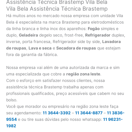
Assistência Técnica Brastemp Vila Bela
Vila Bela Assistência Técnica Brastemp
Há muitos anos no mercado nossa empresa com unidade Vila
Bela é especialista na marca Brastemp para eletrodomésticos
da linha branca e linha inox dos aparelhos:
Fogão
simples e
duplo,
Geladeira
degelo seco, frost-free,
Refrigerador
duplex,
inverse, porta francesa, Refrigerador side by side,
Lavadora
de roupas
,
Lava e seca
e
Secadora de roupas
que estejam
fora da garantia da fábrica.
Nossa empresa vai além de uma autorizada da marca e sim
uma especializada que cobre a
região zona leste
.
Com o esforço em satisfazer nossos clientes, nossa
assistência técnica Brastemp trabalha apenas com
profissionais qualificados, preço acessíveis que cabem no seu
bolso.
Você que morador ou empresário na região zona leste faça
seu agendamento:
11 3644-3392
–
11 3644-8877
–
11 3836-
9554
e ou tire suas dúvidas pelo nosso whatsapp:
11 96231-
1982